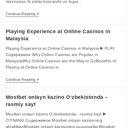
mexicanos Si estás buscando un lugar…
Los
Continue Reading
Casinos
Online
Más
Playing Experience at Online Casinos in
Populares
De
Malaysia
México
Playing Experience at Online Casinos in Malaysia ▶️ PLAY
Содержимое Why Online Casinos are Popular in
MalaysiaWhy Online Casinos are the Way to GoBenefits of
Playing at Online Casinos in…
Playing
Continue Reading
Experience
At
Online
Mostbet onlayn kazino O‘zbekistonda –
Casinos
In
rasmiy sayt
Malaysia
Mostbet onlayn kazino O‘zbekistonda - rasmiy sayt ▶️
O'YNANG Содержимое Mostbet onlayn kazinoning
afzalliklariMostbet onlayn kazinoning xususiyatlariMostbet