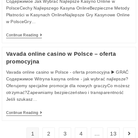
Содержимое Jak Wybrać Najlepsze Kasyno Online w
PolsceCechy Najlepszego Kasyna OnlineBezpieczne Metody
Płatności w Kasynach OnlineNajlepsze Gry Kasynowe Online
w PolsceGry…
Najlepsze
Continue Reading
Kasyna
Online
W
Vavada online casino w Polsce – oferta
Polsce
W
promocyjna
2026
Vavada online casino w Polsce - oferta promocyjna ▶️ GRAĆ
Содержимое Witryna kasyna online - jak wybrać najlepsze?
Oferujemy specjalne promocje dla nowych graczyCo możesz
otrzymać?Zapewniamy bezpieczeństwo i transparentność
Jeśli szukasz…
Vavada
Continue Reading
Online
Casino
W
Polsce
1
2
3
4
…
13
Go t
–