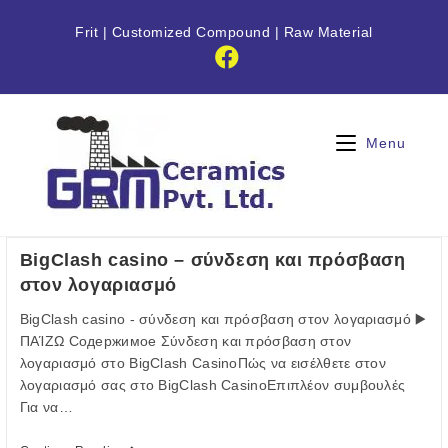
Skip
Frit
|
Customized Compound
|
Raw Material
to
content
Menu
BigClash casino – σύνδεση και πρόσβαση
στον λογαριασμό
BigClash casino - σύνδεση και πρόσβαση στον λογαριασμό ▶️
ΠΑΊΖΩ Содержимое Σύνδεση και πρόσβαση στον
λογαριασμό στο BigClash CasinoΠώς να εισέλθετε στον
λογαριασμό σας στο BigClash CasinoΕπιπλέον συμβουλές
Για να…