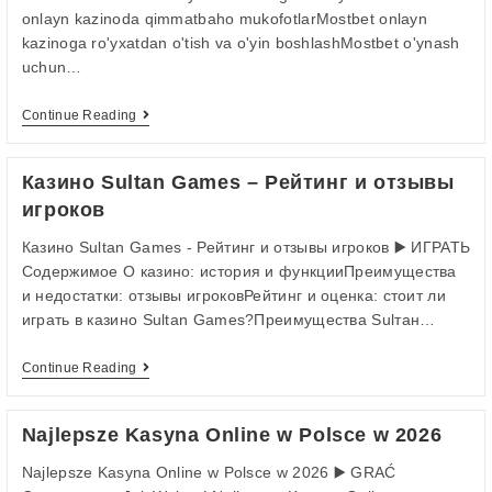
onlayn kazinoda qimmatbaho mukofotlarMostbet onlayn
kazinoga ro'yxatdan o'tish va o'yin boshlashMostbet o'ynash
uchun…
Mostbet
Continue Reading
Onlayn
Kazino
O‘zbekistonda
Казино Sultan Games – Рейтинг и отзывы
–
Rasmiy
игроков
Sayt
Казино Sultan Games - Рейтинг и отзывы игроков ▶️ ИГРАТЬ
Содержимое О казино: история и функцииПреимущества
и недостатки: отзывы игроковРейтинг и оценка: стоит ли
играть в казино Sultan Games?Преимущества Sulтан…
Казино
Continue Reading
Sultan
Games
–
Najlepsze Kasyna Online w Polsce w 2026
Рейтинг
И
Najlepsze Kasyna Online w Polsce w 2026 ▶️ GRAĆ
Отзывы
Игроков