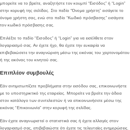
μπορείτε να το βρείτε, αναζητήστε τον κουμπί “Εισόδος” ή “Login”
στην κορυφή της σελίδας. Στο πεδίο “Όνομα χρήστη” εισάγετε το
όνομα χρήστη σας, ενώ στο πεδίο “Κωδικό πρόσβασης” εισάγετε
τον κωδικό πρόσβασης σας.
Επιλέξτε το πεδίο “Εισοδος” ή “Login” για να εισέλθετε στον
λογαριασμό σας. Αν έχετε ήχο, θα έχετε την ευκαιρία να
επιβεβαιώσετε την αναγνώριση μέσω της εικόνας του χαρτονομάτου
ή της εικόνας του κινητού σας.
Επιπλέον συμβουλές
Εάν αντιμετωπίζετε προβλήματα στην εισόδου σας, επικοινωνήστε
με το υποστηρικτικό της εταιρείας. Μπορείτε να βρείτε την άδεια
στον κατάλογο των συντελεστών ή να επικοινωνήσετε μέσω της
εικόνας “Επικοινωνία” στην κορυφή της σελίδας.
Εάν έχετε αναγνωριστεί ο στατιστικά σας ή έχετε αλλαγές στον
λογαριασμό σας, επιβεβαιώστε ότι έχετε τις τελευταίες ενημερώσεις.