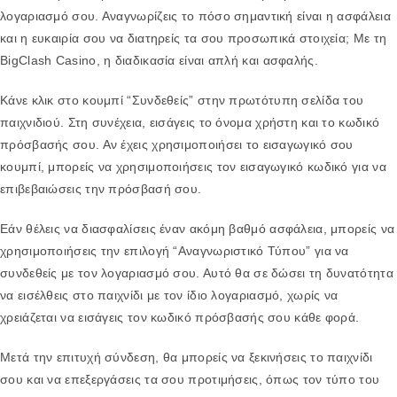
λογαριασμό σου. Αναγνωρίζεις το πόσο σημαντική είναι η ασφάλεια
και η ευκαιρία σου να διατηρείς τα σου προσωπικά στοιχεία; Με τη
BigClash Casino, η διαδικασία είναι απλή και ασφαλής.
Κάνε κλικ στο κουμπί “Συνδεθείς” στην πρωτότυπη σελίδα του
παιχνιδιού. Στη συνέχεια, εισάγεις το όνομα χρήστη και το κωδικό
πρόσβασής σου. Αν έχεις χρησιμοποιήσει το εισαγωγικό σου
κουμπί, μπορείς να χρησιμοποιήσεις τον εισαγωγικό κωδικό για να
επιβεβαιώσεις την πρόσβασή σου.
Εάν θέλεις να διασφαλίσεις έναν ακόμη βαθμό ασφάλεια, μπορείς να
χρησιμοποιήσεις την επιλογή “Αναγνωριστικό Τύπου” για να
συνδεθείς με τον λογαριασμό σου. Αυτό θα σε δώσει τη δυνατότητα
να εισέλθεις στο παιχνίδι με τον ίδιο λογαριασμό, χωρίς να
χρειάζεται να εισάγεις τον κωδικό πρόσβασής σου κάθε φορά.
Μετά την επιτυχή σύνδεση, θα μπορείς να ξεκινήσεις το παιχνίδι
σου και να επεξεργάσεις τα σου προτιμήσεις, όπως τον τύπο του