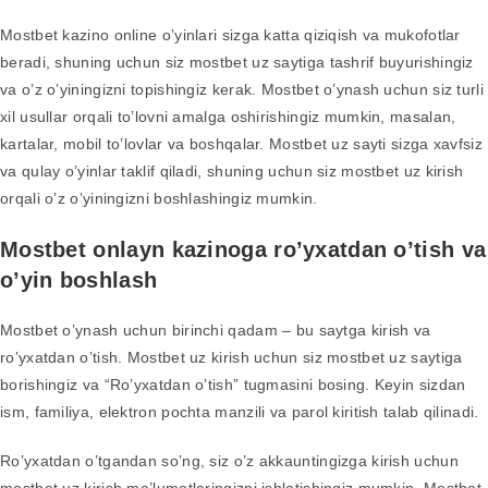
Mostbet kazino online o’yinlari sizga katta qiziqish va mukofotlar
beradi, shuning uchun siz mostbet uz saytiga tashrif buyurishingiz
va o’z o’yiningizni topishingiz kerak. Mostbet o’ynash uchun siz turli
xil usullar orqali to’lovni amalga oshirishingiz mumkin, masalan,
kartalar, mobil to’lovlar va boshqalar. Mostbet uz sayti sizga xavfsiz
va qulay o’yinlar taklif qiladi, shuning uchun siz mostbet uz kirish
orqali o’z o’yiningizni boshlashingiz mumkin.
Mostbet onlayn kazinoga ro’yxatdan o’tish va
o’yin boshlash
Mostbet o’ynash uchun birinchi qadam – bu saytga kirish va
ro’yxatdan o’tish. Mostbet uz kirish uchun siz mostbet uz saytiga
borishingiz va “Ro’yxatdan o’tish” tugmasini bosing. Keyin sizdan
ism, familiya, elektron pochta manzili va parol kiritish talab qilinadi.
Ro’yxatdan o’tgandan so’ng, siz o’z akkauntingizga kirish uchun