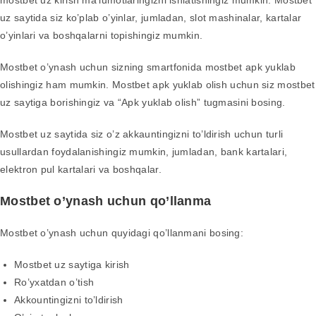
mostbet uz kirish ma’lumotlaringizni ishlatishingiz mumkin. Mostbet
uz saytida siz ko’plab o’yinlar, jumladan, slot mashinalar, kartalar
o’yinlari va boshqalarni topishingiz mumkin.
Mostbet o’ynash uchun sizning smartfonida mostbet apk yuklab
olishingiz ham mumkin. Mostbet apk yuklab olish uchun siz mostbet
uz saytiga borishingiz va “Apk yuklab olish” tugmasini bosing.
Mostbet uz saytida siz o’z akkauntingizni to’ldirish uchun turli
usullardan foydalanishingiz mumkin, jumladan, bank kartalari,
elektron pul kartalari va boshqalar.
Mostbet o’ynash uchun qo’llanma
Mostbet o’ynash uchun quyidagi qo’llanmani bosing:
Mostbet uz saytiga kirish
Ro’yxatdan o’tish
Akkountingizni to’ldirish