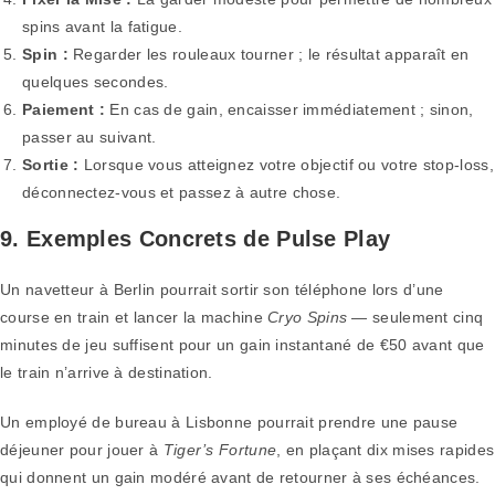
spins avant la fatigue.
Spin :
Regarder les rouleaux tourner ; le résultat apparaît en
quelques secondes.
Paiement :
En cas de gain, encaisser immédiatement ; sinon,
passer au suivant.
Sortie :
Lorsque vous atteignez votre objectif ou votre stop‑loss,
déconnectez-vous et passez à autre chose.
9. Exemples Concrets de Pulse Play
Un navetteur à Berlin pourrait sortir son téléphone lors d’une
course en train et lancer la machine
Cryo Spins
— seulement cinq
minutes de jeu suffisent pour un gain instantané de €50 avant que
le train n’arrive à destination.
Un employé de bureau à Lisbonne pourrait prendre une pause
déjeuner pour jouer à
Tiger’s Fortune
, en plaçant dix mises rapides
qui donnent un gain modéré avant de retourner à ses échéances.