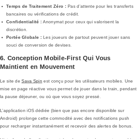
Temps de Traitement Zéro :
Pas d’attente pour les transferts
bancaires ou vérifications de crédit.
Confidentialité :
Anonymat pour ceux qui valorisent la
discrétion.
Portée Globale :
Les joueurs de partout peuvent jouer sans
souci de conversion de devises.
6. Conception Mobile-First Qui Vous
Maintient en Mouvement
Le site de
Sava Spin
est conçu pour les utilisateurs mobiles. Une
mise en page réactive vous permet de jouer dans le train, pendant
la pause déjeuner, ou où que vous soyez pressé.
L’application iOS dédiée (bien que pas encore disponible sur
Android) prolonge cette commodité avec des notifications push
pour recharger instantanément et recevoir des alertes de bonus.