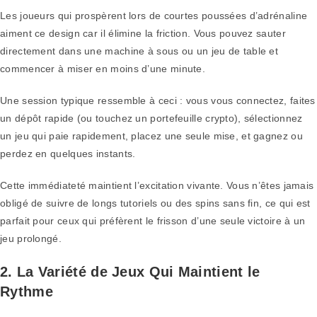
Les joueurs qui prospèrent lors de courtes poussées d’adrénaline
aiment ce design car il élimine la friction. Vous pouvez sauter
directement dans une machine à sous ou un jeu de table et
commencer à miser en moins d’une minute.
Une session typique ressemble à ceci : vous vous connectez, faites
un dépôt rapide (ou touchez un portefeuille crypto), sélectionnez
un jeu qui paie rapidement, placez une seule mise, et gagnez ou
perdez en quelques instants.
Cette immédiateté maintient l’excitation vivante. Vous n’êtes jamais
obligé de suivre de longs tutoriels ou des spins sans fin, ce qui est
parfait pour ceux qui préfèrent le frisson d’une seule victoire à un
jeu prolongé.
2. La Variété de Jeux Qui Maintient le
Rythme