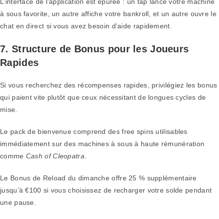
L’interface de l’application est épurée : un tap lance votre machine
à sous favorite, un autre affiche votre bankroll, et un autre ouvre le
chat en direct si vous avez besoin d’aide rapidement.
7. Structure de Bonus pour les Joueurs
Rapides
Si vous recherchez des récompenses rapides, privilégiez les bonus
qui paient vite plutôt que ceux nécessitant de longues cycles de
mise.
Le pack de bienvenue comprend des free spins utilisables
immédiatement sur des machines à sous à haute rémunération
comme
Cash of Cleopatra
.
Le Bonus de Reload du dimanche offre 25 % supplémentaire
jusqu’à €100 si vous choisissez de recharger votre solde pendant
une pause.