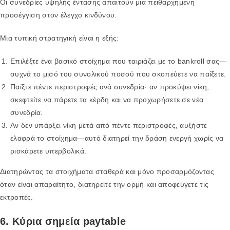
Οι συνεδρίες υψηλής έντασης απαιτούν μια πειθαρχημένη
προσέγγιση στον έλεγχο κινδύνου.
Μια τυπική στρατηγική είναι η εξής:
Επιλέξτε ένα βασικό στοίχημα που ταιριάζει με το bankroll σας—
συχνά το μισό του συνολικού ποσού που σκοπεύετε να παίξετε.
Παίξτε πέντε περιστροφές ανά συνεδρία· αν προκύψει νίκη,
σκεφτείτε να πάρετε τα κέρδη και να προχωρήσετε σε νέα
συνεδρία.
Αν δεν υπάρξει νίκη μετά από πέντε περιστροφές, αυξήστε
ελαφρά το στοίχημα—αυτό διατηρεί την δράση ενεργή χωρίς να
ρισκάρετε υπερβολικά.
Διατηρώντας τα στοιχήματα σταθερά και μόνο προσαρμόζοντας
όταν είναι απαραίτητο, διατηρείτε την ορμή και αποφεύγετε τις
εκτροπές.
6. Κύρια σημεία paytable