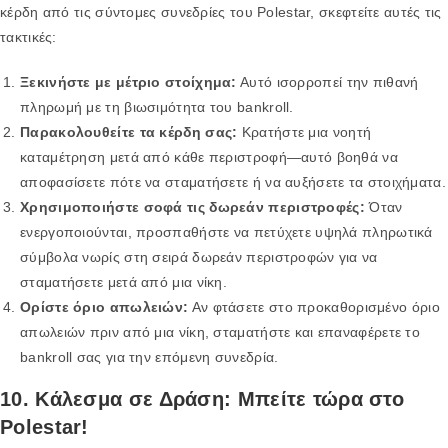
κέρδη από τις σύντομες συνεδρίες του Polestar, σκεφτείτε αυτές τις
τακτικές:
Ξεκινήστε με μέτριο στοίχημα:
Αυτό ισορροπεί την πιθανή
πληρωμή με τη βιωσιμότητα του bankroll.
Παρακολουθείτε τα κέρδη σας:
Κρατήστε μια νοητή
καταμέτρηση μετά από κάθε περιστροφή—αυτό βοηθά να
αποφασίσετε πότε να σταματήσετε ή να αυξήσετε τα στοιχήματα.
Χρησιμοποιήστε σοφά τις δωρεάν περιστροφές:
Όταν
ενεργοποιούνται, προσπαθήστε να πετύχετε υψηλά πληρωτικά
σύμβολα νωρίς στη σειρά δωρεάν περιστροφών για να
σταματήσετε μετά από μια νίκη.
Ορίστε όριο απωλειών:
Αν φτάσετε στο προκαθορισμένο όριο
απωλειών πριν από μια νίκη, σταματήστε και επαναφέρετε το
bankroll σας για την επόμενη συνεδρία.
10. Κάλεσμα σε Δράση: Μπείτε τώρα στο
Polestar!