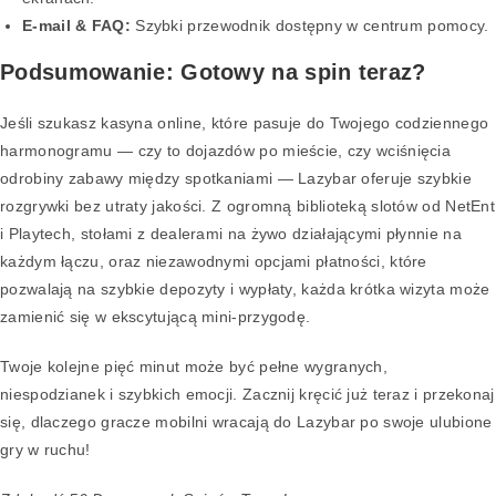
E-mail & FAQ:
Szybki przewodnik dostępny w centrum pomocy.
Podsumowanie: Gotowy na spin teraz?
Jeśli szukasz kasyna online, które pasuje do Twojego codziennego
harmonogramu — czy to dojazdów po mieście, czy wciśnięcia
odrobiny zabawy między spotkaniami — Lazybar oferuje szybkie
rozgrywki bez utraty jakości. Z ogromną biblioteką slotów od NetEnt
i Playtech, stołami z dealerami na żywo działającymi płynnie na
każdym łączu, oraz niezawodnymi opcjami płatności, które
pozwalają na szybkie depozyty i wypłaty, każda krótka wizyta może
zamienić się w ekscytującą mini‑przygodę.
Twoje kolejne pięć minut może być pełne wygranych,
niespodzianek i szybkich emocji. Zacznij kręcić już teraz i przekonaj
się, dlaczego gracze mobilni wracają do Lazybar po swoje ulubione
gry w ruchu!