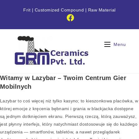
Skip
Frit
|
Customized Compound
|
Raw Material
to
content
Menu
Witamy w Lazybar – Twoim Centrum Gier
Mobilnych
Lazybar to coś więcej niż tylko kasyno; to kieszonkowa placówka, w
której emocje z kręcenia bębnami i grania w blackjacka dostępne
są jednym dotknięciem ekranu. Pierwszą rzeczą, którą zauważysz,
jest płynny interfejs, który natychmiast dostosowuje się do każdego
urządzenia — smartfonów, tabletów, a nawet przeglądarek