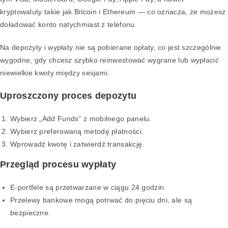
kryptowaluty takie jak Bitcoin i Ethereum — co oznacza, że możesz
doładować konto natychmiast z telefonu.
Na depozyty i wypłaty nie są pobierane opłaty, co jest szczególnie
wygodne, gdy chcesz szybko reinwestować wygrane lub wypłacić
niewielkie kwoty między sesjami.
Uproszczony proces depozytu
Wybierz „Add Funds” z mobilnego panelu.
Wybierz preferowaną metodę płatności.
Wprowadź kwotę i zatwierdź transakcję.
Przegląd procesu wypłaty
E‑portfele są przetwarzane w ciągu 24 godzin.
Przelewy bankowe mogą potrwać do pięciu dni, ale są
bezpieczne.