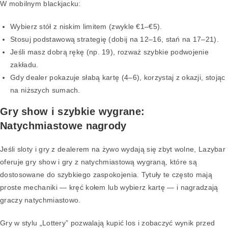
W mobilnym blackjacku:
Wybierz stół z niskim limitem (zwykle €1–€5).
Stosuj podstawową strategię (dobij na 12–16, stań na 17–21).
Jeśli masz dobrą rękę (np. 19), rozważ szybkie podwojenie
zakładu.
Gdy dealer pokazuje słabą kartę (4–6), korzystaj z okazji, stojąc
na niższych sumach.
Gry show i szybkie wygrane:
Natychmiastowe nagrody
Jeśli sloty i gry z dealerem na żywo wydają się zbyt wolne, Lazybar
oferuje gry show i gry z natychmiastową wygraną, które są
dostosowane do szybkiego zaspokojenia. Tytuły te często mają
proste mechaniki — kręć kołem lub wybierz kartę — i nagradzają
graczy natychmiastowo.
Gry w stylu „Lottery” pozwalają kupić los i zobaczyć wynik przed