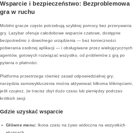
Wsparcie i bezpieczeństwo: Bezproblemowa
gra w ruchu
Mobilni gracze często potrzebują szybkiej pomocy bez przerywania
gry. Lazybar oferuje całodobowe wsparcie czatowe, dostępne
bezpośrednio z dowolnego urządzenia — bez konieczności
pobierania osobnej aplikacji — i obsługiwane przez wielojęzycznych
agentów, gotowych rozwiązać wszystko, od problemów z grą po
pytania o płatności.
Platforma przestrzega również zasad odpowiedzialnej gry;
narzędzia samowykluczenia można aktywować kilkoma kliknięciami,
jeśli czujesz, że tracisz zbyt dużo czasu lub pieniędzy podczas
krótkich sesji.
Gdzie uzyskać wsparcie
Główne menu:
Ikona czatu na żywo widoczna na wszystkich
ekranach.