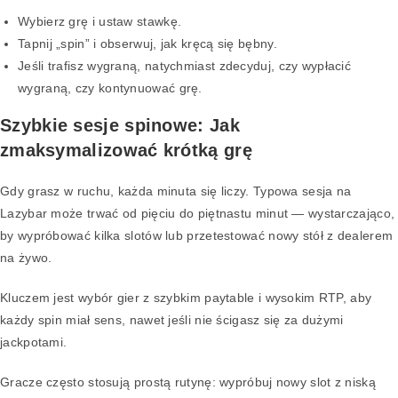
Wybierz grę i ustaw stawkę.
Tapnij „spin” i obserwuj, jak kręcą się bębny.
Jeśli trafisz wygraną, natychmiast zdecyduj, czy wypłacić
wygraną, czy kontynuować grę.
Szybkie sesje spinowe: Jak
zmaksymalizować krótką grę
Gdy grasz w ruchu, każda minuta się liczy. Typowa sesja na
Lazybar może trwać od pięciu do piętnastu minut — wystarczająco,
by wypróbować kilka slotów lub przetestować nowy stół z dealerem
na żywo.
Kluczem jest wybór gier z szybkim paytable i wysokim RTP, aby
każdy spin miał sens, nawet jeśli nie ścigasz się za dużymi
jackpotami.
Gracze często stosują prostą rutynę: wypróbuj nowy slot z niską