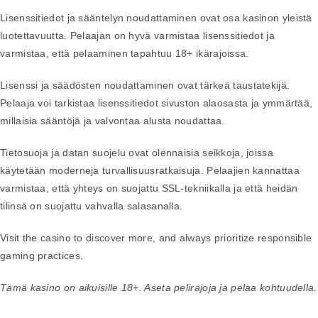
Lisenssitiedot ja sääntelyn noudattaminen ovat osa kasinon yleistä
luotettavuutta. Pelaajan on hyvä varmistaa lisenssitiedot ja
varmistaa, että pelaaminen tapahtuu 18+ ikärajoissa.
Lisenssi ja säädösten noudattaminen ovat tärkeä taustatekijä.
Pelaaja voi tarkistaa lisenssitiedot sivuston alaosasta ja ymmärtää,
millaisia sääntöjä ja valvontaa alusta noudattaa.
Tietosuoja ja datan suojelu ovat olennaisia seikkoja, joissa
käytetään moderneja turvallisuusratkaisuja. Pelaajien kannattaa
varmistaa, että yhteys on suojattu SSL-tekniikalla ja että heidän
tilinsä on suojattu vahvalla salasanalla.
Visit the casino to discover more, and always prioritize responsible
gaming practices.
Tämä kasino on aikuisille 18+. Aseta pelirajoja ja pelaa kohtuudella.