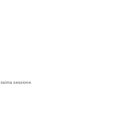
rossima sessione.