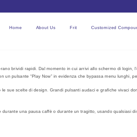
Home
About Us
Frit
Customized Compou
ano brividi rapidi. Dal momento in cui arrivi allo schermo di login, l
con un pulsante “Play Now” in evidenza che bypassa menu lunghi, per
e sue scelte di design. Grandi pulsanti audaci e grafiche vivaci dom
one durante una pausa caffè o durante un tragitto, usando qualsiasi di