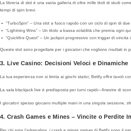
La libreria di slot è una vasta galleria di oltre mille titoli di studi
tempi di spin brevi.
“TurboSpin” – Una slot a fuoco rapido con un ciclo di spin di due
“Lightning Wins” – Un titolo a bassa volatilità che premia ogni qu
“Quickfire Quest” – Un jackpot progressivo con trigger di vincita 
Queste slot sono progettate per i giocatori che vogliono risultati in 
3. Live Casino: Decisioni Veloci e Dinamiche
La tua esperienza non si limita ai giochi statici; Betify offre tavoli
La sala blackjack live è predisposta per turni rapidi—finestre di sc
I giocatori spesso giocano multiple mani in una singola sessione, sfr
4. Crash Games e Mines – Vincite o Perdite 
Per chi ama l’adrenalina, i crash e mines games di Betify sono il parc