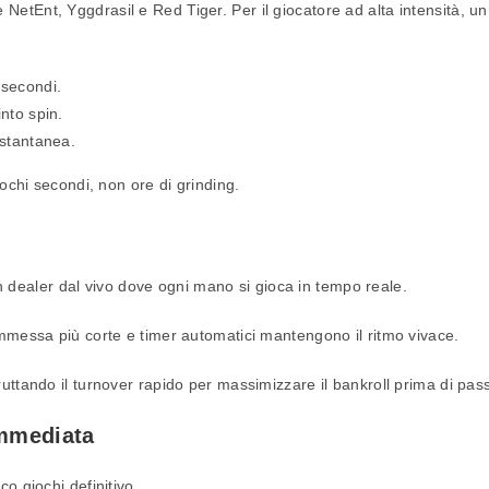
 come NetEnt, Yggdrasil e Red Tiger. Per il giocatore ad alta intensità
 secondi.
into spin.
istantanea.
pochi secondi, non ore di grinding.
 con dealer dal vivo dove ogni mano si gioca in tempo reale.
ommessa più corte e timer automatici mantengono il ritmo vivace.
uttando il turnover rapido per massimizzare il bankroll prima di pass
Immediata
o giochi definitivo.