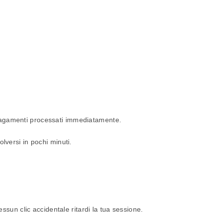
i pagamenti processati immediatamente.
versi in pochi minuti.
sun clic accidentale ritardi la tua sessione.