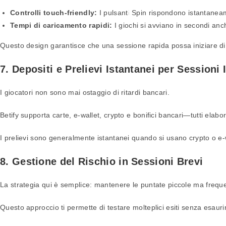
Controlli touch-friendly:
I pulsanti Spin rispondono istantanea
Tempi di caricamento rapidi:
I giochi si avviano in secondi anch
Questo design garantisce che una sessione rapida possa iniziare dir
7. Depositi e Prelievi Istantanei per Sessioni 
I giocatori non sono mai ostaggio di ritardi bancari.
Betify supporta carte, e-wallet, crypto e bonifici bancari—tutti elabor
I prelievi sono generalmente istantanei quando si usano crypto o e-w
8. Gestione del Rischio in Sessioni Brevi
La strategia qui è semplice: mantenere le puntate piccole ma freque
Questo approccio ti permette di testare molteplici esiti senza esauri