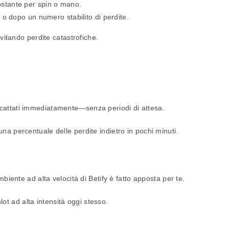
stante per spin o mano.
 o dopo un numero stabilito di perdite.
evitando perdite catastrofiche.
scattati immediatamente—senza periodi di attesa.
na percentuale delle perdite indietro in pochi minuti.
mbiente ad alta velocità di Betify è fatto apposta per te.
slot ad alta intensità oggi stesso.