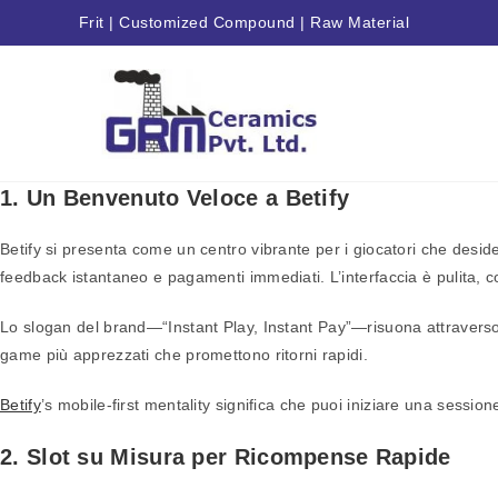
Skip
Frit
|
Customized Compound
|
Raw Material
to
content
1. Un Benvenuto Veloce a Betify
Betify si presenta come un centro vibrante per i giocatori che desider
feedback istantaneo e pagamenti immediati. L’interfaccia è pulita, 
Lo slogan del brand—“Instant Play, Instant Pay”—risuona attraverso l
game più apprezzati che promettono ritorni rapidi.
Betify
’s mobile‑first mentality significa che puoi iniziare una sessi
2. Slot su Misura per Ricompense Rapide