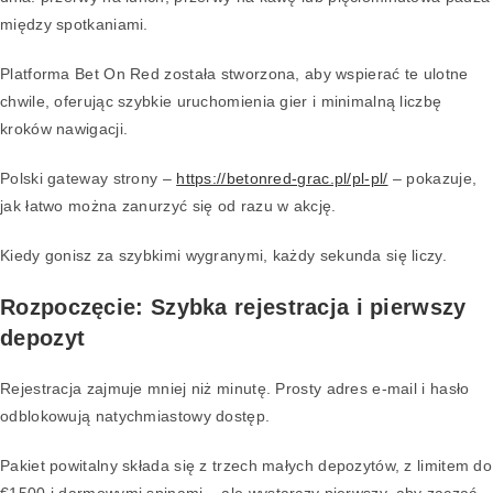
między spotkaniami.
Platforma Bet On Red została stworzona, aby wspierać te ulotne
chwile, oferując szybkie uruchomienia gier i minimalną liczbę
kroków nawigacji.
Polski gateway strony –
https://betonred-grac.pl/pl-pl/
– pokazuje,
jak łatwo można zanurzyć się od razu w akcję.
Kiedy gonisz za szybkimi wygranymi, każdy sekunda się liczy.
Rozpoczęcie: Szybka rejestracja i pierwszy
depozyt
Rejestracja zajmuje mniej niż minutę. Prosty adres e-mail i hasło
odblokowują natychmiastowy dostęp.
Pakiet powitalny składa się z trzech małych depozytów, z limitem do