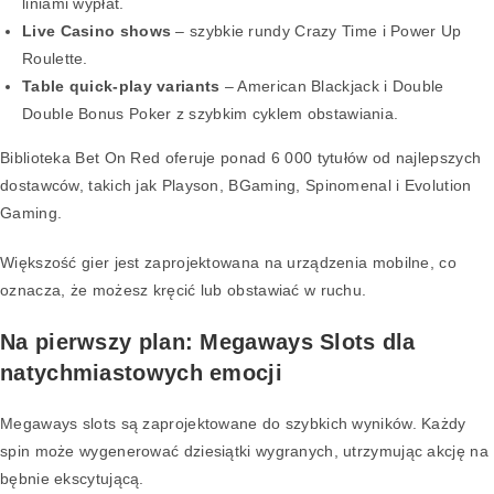
liniami wypłat.
Live Casino shows
– szybkie rundy Crazy Time i Power Up
Roulette.
Table quick‑play variants
– American Blackjack i Double
Double Bonus Poker z szybkim cyklem obstawiania.
Biblioteka Bet On Red oferuje ponad 6 000 tytułów od najlepszych
dostawców, takich jak Playson, BGaming, Spinomenal i Evolution
Gaming.
Większość gier jest zaprojektowana na urządzenia mobilne, co
oznacza, że możesz kręcić lub obstawiać w ruchu.
Na pierwszy plan: Megaways Slots dla
natychmiastowych emocji
Megaways slots są zaprojektowane do szybkich wyników. Każdy
spin może wygenerować dziesiątki wygranych, utrzymując akcję na
bębnie ekscytującą.