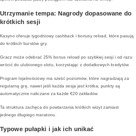
Utrzymanie tempa: Nagrody dopasowane do
krótkich sesji
Kasyno oferuje tygodniowy cashback i bonusy reload, które pasują
do krótkich burstów gry.
Gracz może odebrać 25% bonus reload po szybkiej sesji i od razu
wrócić do ulubionego slotu, korzystając z dodatkowych kredytów.
Program lojalnościowy ma sześć poziomów, które nagradzają za
regularną grę, nawet jeśli każda sesja jest krótka; punkty są
automatycznie naliczane za każde €20 zakładów.
Ta struktura zachęca do powtarzania krótkich wizyt zamiast
jednego długiego maratonu.
Typowe pułapki i jak ich unikać