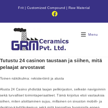
Skip
Frit
|
Customized Compound
|
Raw Material
to
content
Menu
Tutustu 24 casinon taustaan ja siihen, mitä
pelaajat arvostavat
Toinen näkökulma: rekisteröinti ja alusta
Alusta 24 Casino yhdistää laajan pelikirjaston, selkeän navigoinnin
sekä turvalliset toimintaperiaatteet. Tämä kirjoitus etsii vastauksia
siihen, miten aloittaminen sujuu, millainen on sivuston mobiili- ja
desktop-käyttökokemus sekä mitä kannattaa huomioida ennen