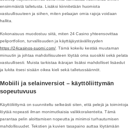
ensimmäistä talletusta. Lisäksi kiinnitetään huomiota
vastuullisuuteen ja siihen, miten pelaajan omia rajoja voidaan
hallita.
Kokonaisuus muodostuu siitä, miten 24 Casino yhteensovittaa
peliportfolion, turvallisuuden ja käyttäjäystävällisyyden
https://24casinos-suomi.com/
. Tämä kokeilu kestää muutaman
minuutin ja johtaa mahdollisuuteen löytää oma suosikki sekä pelata
vastuullisesti. Muista tarkistaa ikärajan lisäksi mahdolliset lisäedut
ja lukita itsesi sisään oikea kieli sekä talletussäännöt.
Mobiili ja selainversiot – käyttöliittymän
sopeutuvuus
Käyttöliittymä on suunniteltu selkeästi siten, että pelejä ja toimintoja
löytää nopeasti ilman monimutkaisia valikkorakenteita. Tämä
parantaa pelin aloittamisen nopeutta ja minimoi turhautumisen
mahdollisuudet. Tekstien ja kuvien tasapaino auttaa löytämään